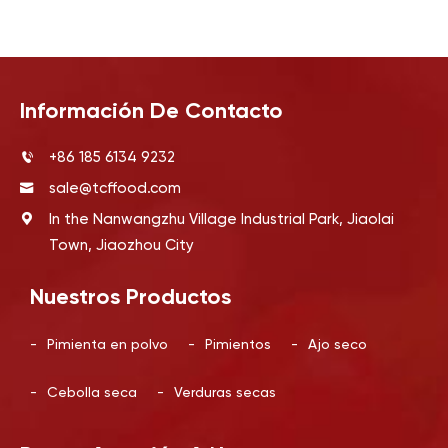
Información De Contacto
+86 185 6134 9232
sale@tcffood.com
In the Nanwangzhu Village Industrial Park, Jiaolai
Town, Jiaozhou City
Nuestros Productos
-
Pimienta en polvo
-
Pimientos
-
Ajo seco
-
Cebolla seca
-
Verduras secas