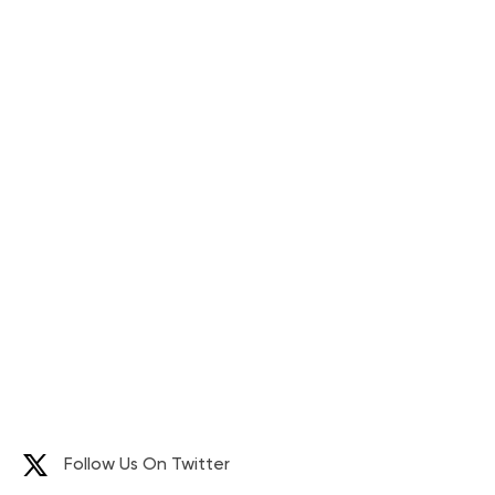
July 30, 2024
Visita a nosotros en SIAL Paris
July 30, 2024
De gulfood Green para visitarnos
Follow Us On Twitter