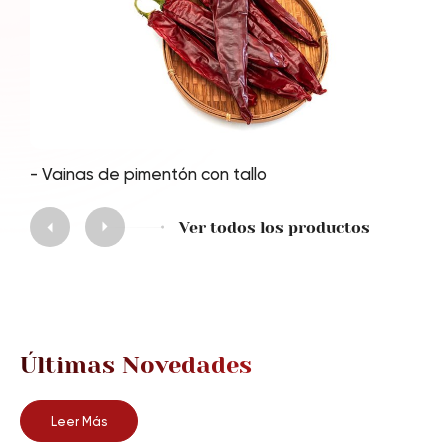
- Vainas de pimentón con tallo
Ver todos los productos
July 30, 2024
Visita a nosotros en SIAL Paris
Últimas Novedades
July 30, 2024
De gulfood Green para visitarnos
Leer Más