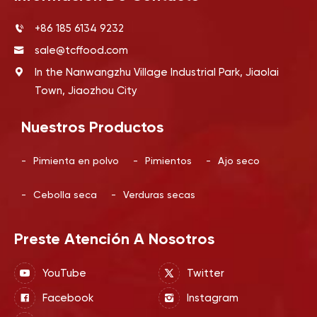
+86 185 6134 9232
sale@tcffood.com
In the Nanwangzhu Village Industrial Park, Jiaolai
Town, Jiaozhou City
Nuestros Productos
-
Pimienta en polvo
-
Pimientos
-
Ajo seco
-
Cebolla seca
-
Verduras secas
Preste Atención A Nosotros
YouTube
Twitter
Facebook
Instagram