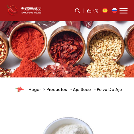
(
0
)
Hogar
Productos
Ajo Seco
Polvo De Ajo