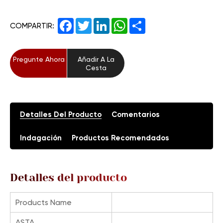
Facebook
Twitter
LinkedIn
WhatsApp
Share
COMPARTIR:
Pregunte Ahora
Añadir A La
Cesta
Detalles Del Producto
Comentarios
Indagación
Productos Recomendados
Detalles del producto
Products Name
ASTA