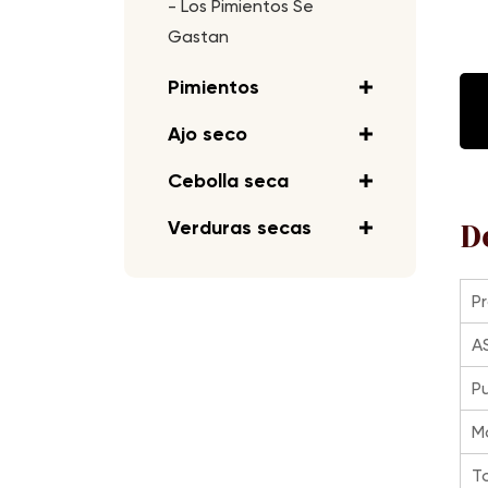
-
Los Pimientos Se
Gastan
Pimientos
Ajo seco
Cebolla seca
Verduras secas
D
P
A
P
M
T