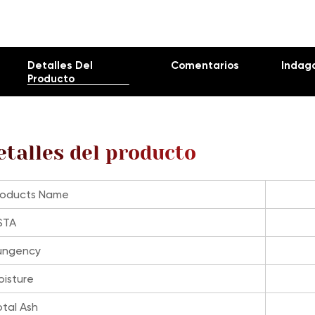
Detalles Del
Comentarios
Indag
Producto
etalles del producto
roducts Name
STA
ungency
oisture
otal Ash