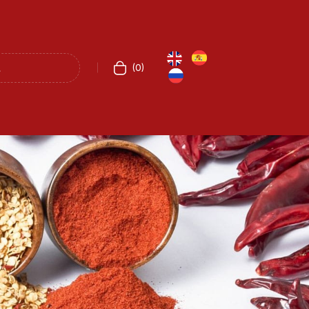
(
0
)