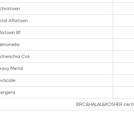
chratoxin
tal Aflatoxin
latoxin B1
almonella
cherichia Coli
eavy Metal
sticide
lergens
BRC&HALAL&KOSHER certi