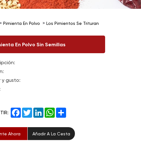
Pimienta En Polvo
Los Pimientos Se Trituran
ienta En Polvo Sin Semillas
ipción:
n:
 y gusto:
:
Facebook
Twitter
LinkedIn
WhatsApp
Share
TIR:
nte Ahora
Añadir A La Cesta