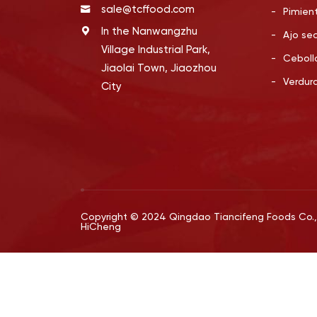
sale@tcffood.com
-
Pimien
In the Nanwangzhu
-
Ajo se
Village Industrial Park,
-
Ceboll
Jiaolai Town, Jiaozhou
-
Verdur
City
Copyright © 2024 Qingdao Tiancifeng Foods Co., L
HiCheng