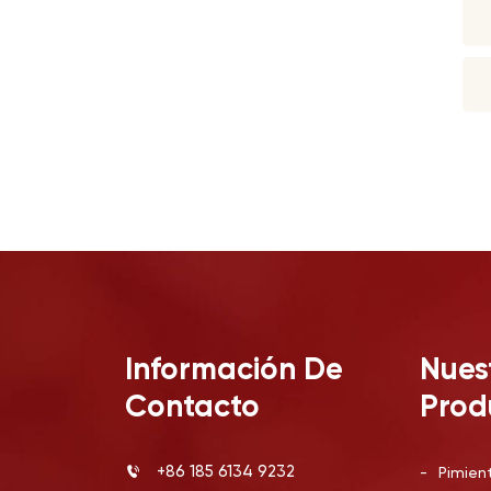
Información De
Nues
Contacto
Prod
+86 185 6134 9232
-
Pimien